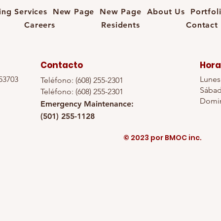
ng Services
New Page
New Page
About Us
Portfol
Careers
Residents
Contact
Contacto
Hora
53703
Lunes 
Teléfono: (608) 255-2301
Sábad
Teléfono: (608) 255-2301
Domin
Emergency Maintenance:
(501) 255-1128
© 2023 por BMOC inc.