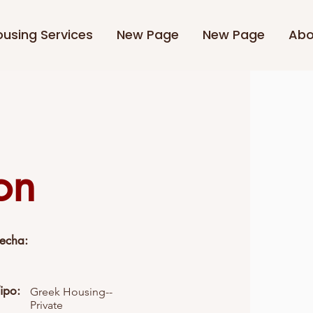
using Services
New Page
New Page
Abo
on
Fecha:
ipo:
Greek Housing--
Private