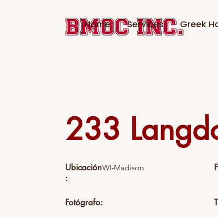
Home
Services
Greek Ho
233 Langd
Ubicación
WI-Madison
:
Fotógrafo:
T