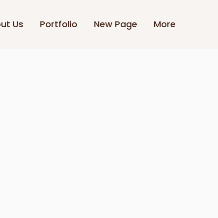
ut Us
Portfolio
New Page
More